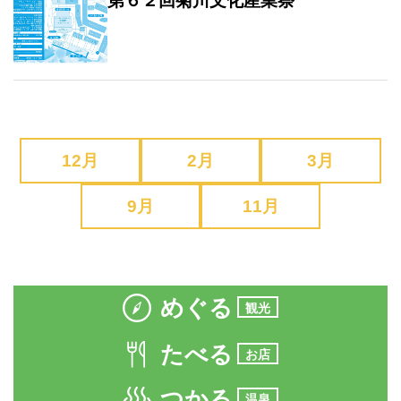
第６２回菊川文化産業祭
12月
2月
3月
9月
11月
めぐる
観光
たべる
お店
つかる
温泉