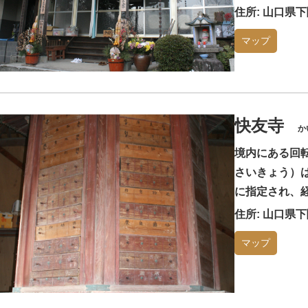
住所: 山口県
マップ
快友寺
か
境内にある回
さいきょう）
に指定され、経
住所: 山口県
マップ