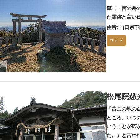
華山・西の岳
た霊跡と言い
住所: 山口県
マップ
松尾院慈
「昔この地の
ところ、いつ
いうことが広
た。」と言わ