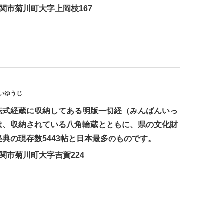
下関市菊川町大字上岡枝167
いゆうじ
転式経蔵に収納してある明版一切経（みんばんいっ
は、収納されている八角輪蔵とともに、県の文化財
典の現存数5443帖と日本最多のものです。
下関市菊川町大字吉賀224