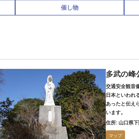
催し物
多武の峰
交通安全観音
日本といわれ
あったと伝え
います。
住所: 山口県
マップ