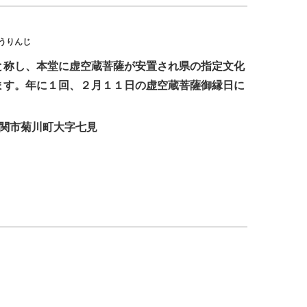
うりんじ
と称し、本堂に虚空蔵菩薩が安置され県の指定文化
ます。年に１回、２月１１日の虚空蔵菩薩御縁日に
。
下関市菊川町大字七見