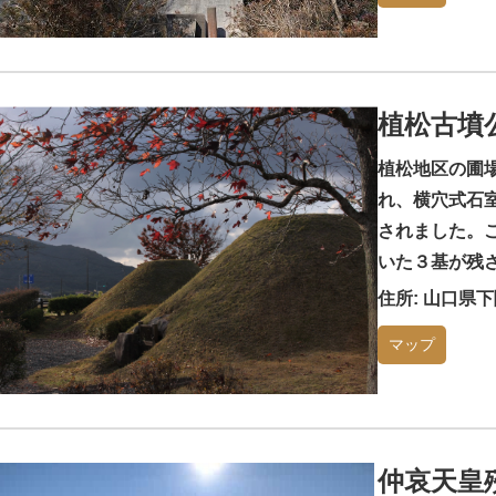
植松古墳
植松地区の圃
れ、横穴式石
されました。
いた３基が残
住所: 山口県
マップ
仲哀天皇