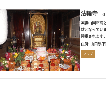
法輪寺
ほ
国護山国正院
財となってい
開帳されます
住所: 山口県
マップ