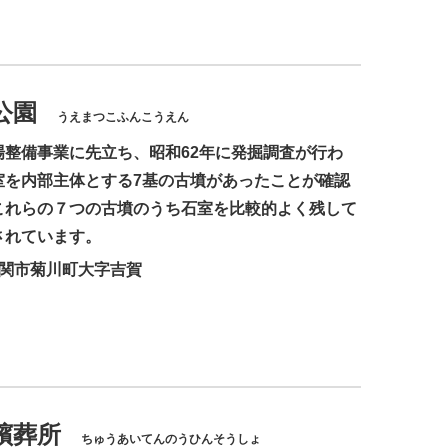
公園
うえまつこふんこうえん
場整備事業に先立ち、昭和62年に発掘調査が行わ
室を内部主体とする7基の古墳があったことが確認
これらの７つの古墳のうち石室を比較的よく残して
されています。
下関市菊川町大字吉賀
殯葬所
ちゅうあいてんのうひんそうしょ