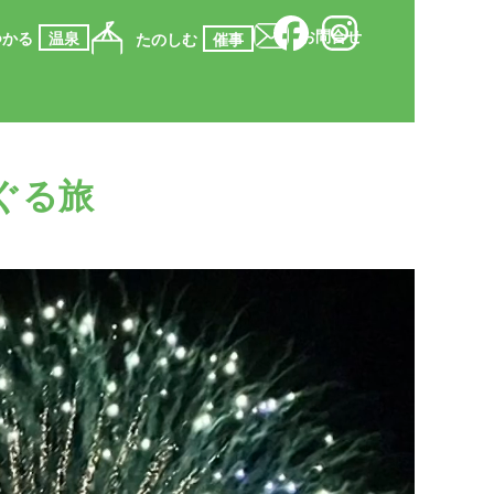
お問合せ
つかる
温泉
たのしむ
催事
ぐる旅