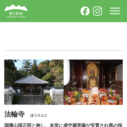
法輪寺
ほうりんじ
国護山国正院と称し、本堂に虚空蔵菩薩が安置され県の指