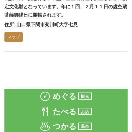
定文化財となっています。年に１回、２月１１日の虚空蔵
菩薩御縁日に開帳されます。
住所: 山口県下関市菊川町大字七見
マップ
めぐる
観光
たべる
お店
つかる
温泉